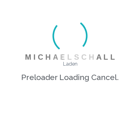
Anmeldung und weitere Informationen
unter
oder telefonisch unter
PRAXIS@MICHAELSCHALL.DE
07733/9949170
M
I
C
H
A
E
L
S
C
H
A
L
L
Laden
Preloader Loading Cancel.
MICHAEL SCHALL - PRAXIS FÜR
PSYCHOTHERAPIE UND
SUPERVISION